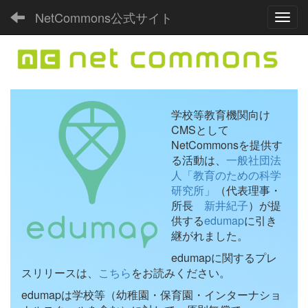
NetCommons公式サイト
Toggl
学校等教育機関向け
CMSとして
NetCommonsを提供す
る活動は、
一般社団法
人「教育のための科学
研究所」
（代表理事・
所長
新井紀子
）が提
供する
edumap
に引き
継がれました。
edumapに関するプレ
スリリースは、
こちら
をお読みください。
edumapは学校等（幼稚園・保育園・インターナショ