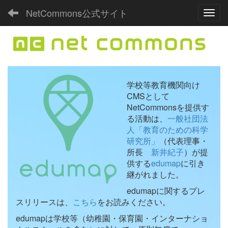
NetCommons公式サイト
Toggl
学校等教育機関向け
CMSとして
NetCommonsを提供す
る活動は、
一般社団法
人「教育のための科学
研究所」
（代表理事・
所長
新井紀子
）が提
供する
edumap
に引き
継がれました。
edumapに関するプレ
スリリースは、
こちら
をお読みください。
edumapは学校等（幼稚園・保育園・インターナショ