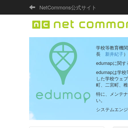
NetCommons公式サイト
学校等教育機関向
長
新井紀子
）
edumapに関
edumapは
した学校ウェ
町、二宮町、稚
特に、メンテナ
い。
システムエンジニ