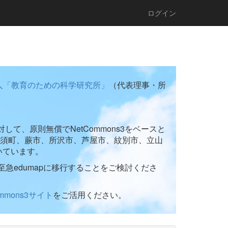
ログイン
人「教育のための科学研究所」
（代表理事・所
て、原則無償でNetCommons3をベースと
須町、蕨市、所沢市、芦屋市、紋別市、立山
いています。
至急edumapに移行することをご検討くださ
ommons3サイト
をご活用ください。