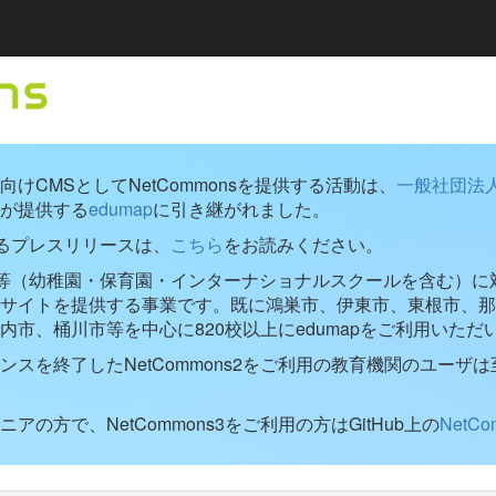
けCMSとしてNetCommonsを提供する活動は、
一般社団法
が提供する
edumap
に引き継がれました。
するプレスリリースは、
こちら
をお読みください。
学校等（幼稚園・保育園・インターナショナルスクールを含む）に対し
ブサイトを提供する事業です。既に鴻巣市、伊東市、東根市、那
内市、桶川市等を中心に820校以上にedumapをご利用いただ
ンスを終了したNetCommons2をご利用の教育機関のユーザは
アの方で、NetCommons3をご利用の方はGitHub上の
NetC