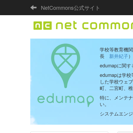
NetCommons公式サイト
学校等教育機関向
長
新井紀子
）
edumapに関
edumapは
した学校ウェ
町、二宮町、稚
特に、メンテナ
い。
システムエンジニ