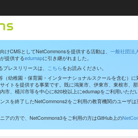
けCMSとしてNetCommonsを提供する活動は、
一般社団法
が提供する
edumap
に引き継がれました。
するプレスリリースは、
こちら
をお読みください。
学校等（幼稚園・保育園・インターナショナルスクールを含む）に対し
ブサイトを提供する事業です。既に鴻巣市、伊東市、東根市、那
内市、桶川市等を中心に820校以上にedumapをご利用いただ
ンスを終了したNetCommons2をご利用の教育機関のユーザは
アの方で、NetCommons3をご利用の方はGitHub上の
NetC