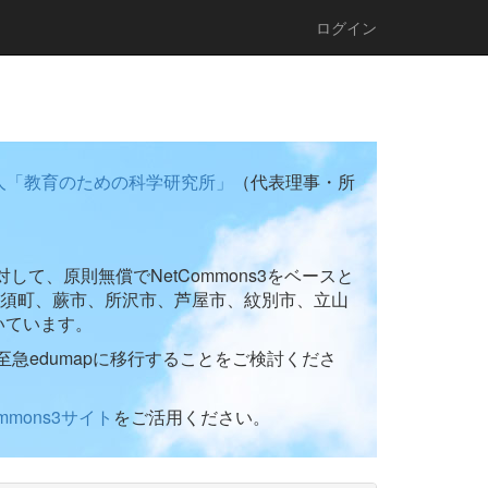
ログイン
人「教育のための科学研究所」
（代表理事・所
て、原則無償でNetCommons3をベースと
須町、蕨市、所沢市、芦屋市、紋別市、立山
いています。
至急edumapに移行することをご検討くださ
ommons3サイト
をご活用ください。