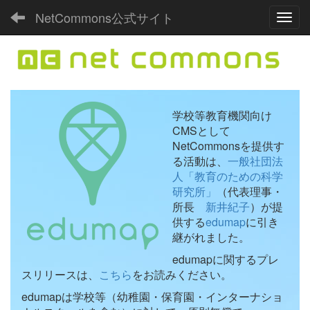
NetCommons公式サイト
Toggl
学校等教育機関向け
CMSとして
NetCommonsを提供す
る活動は、
一般社団法
人「教育のための科学
研究所」
（代表理事・
所長
新井紀子
）が提
供する
edumap
に引き
継がれました。
edumapに関するプレ
スリリースは、
こちら
をお読みください。
edumapは学校等（幼稚園・保育園・インターナショ