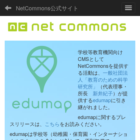
NetCommons公式サイト
Toggl
学校等教育機関向け
CMSとして
NetCommonsを提供す
る活動は、
一般社団法
人「教育のための科学
研究所」
（代表理事・
所長
新井紀子
）が提
供する
edumap
に引き
継がれました。
edumapに関するプレ
スリリースは、
こちら
をお読みください。
edumapは学校等（幼稚園・保育園・インターナショ