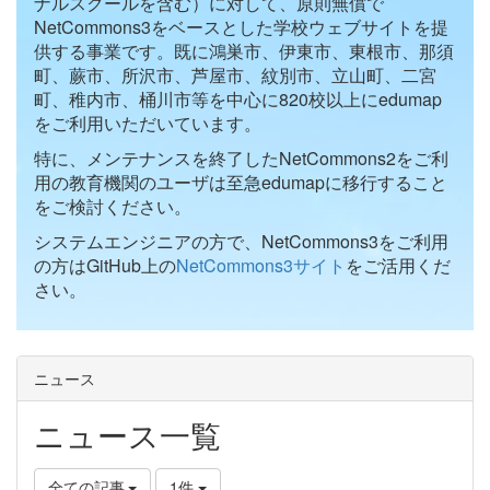
ナルスクールを含む）に対して、原則無償で
NetCommons3をベースとした学校ウェブサイトを提
供する事業です。既に鴻巣市、伊東市、東根市、那須
町、蕨市、所沢市、芦屋市、紋別市、立山町、二宮
町、稚内市、桶川市等を中心に820校以上にedumap
をご利用いただいています。
特に、メンテナンスを終了したNetCommons2をご利
用の教育機関のユーザは至急edumapに移行すること
をご検討ください。
システムエンジニアの方で、NetCommons3をご利用
の方はGitHub上の
NetCommons3サイト
をご活用くだ
さい。
ニュース
ニュース一覧
全ての記事
1件