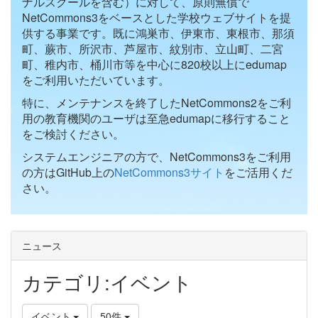
ナルスクールを含む）に対して、原則無償で
NetCommons3をベースとした学校ウェブサイトを提
供する事業です。既に鴻巣市、伊東市、東根市、那須
町、蕨市、所沢市、芦屋市、紋別市、立山町、二宮
町、稚内市、桶川市等を中心に820校以上にedumap
をご利用いただいています。
特に、メンテナンスを終了したNetCommons2をご利
用の教育機関のユーザは至急edumapに移行すること
をご検討ください。
システムエンジニアの方で、NetCommons3をご利用
の方はGitHub上の
NetCommons3サイト
をご活用くだ
さい。
ニュース
カテゴリ:イベント
イベント
50件