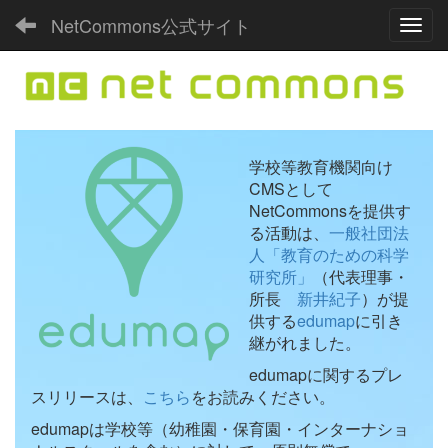
NetCommons公式サイト
Toggl
学校等教育機関向け
CMSとして
NetCommonsを提供す
る活動は、
一般社団法
人「教育のための科学
研究所」
（代表理事・
所長
新井紀子
）が提
供する
edumap
に引き
継がれました。
edumapに関するプレ
スリリースは、
こちら
をお読みください。
edumapは学校等（幼稚園・保育園・インターナショ