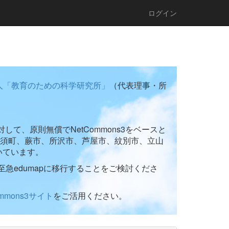
ログイン
人「教育のための科学研究所」
（代表理事・所
て、原則無償でNetCommons3をベースと
須町、蕨市、所沢市、芦屋市、紋別市、立山
いています。
至急edumapに移行することをご検討くださ
ommons3サイト
をご活用ください。