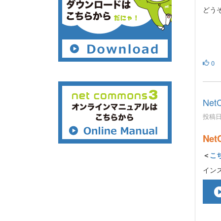
どう
0
Ne
投稿日時
Net
＜
こ
イン