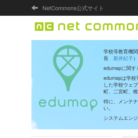
NetCommons公式サイト
学校等教育機関向
長
新井紀子
）
edumapに関
edumapは
した学校ウェ
町、二宮町、稚
特に、メンテナ
い。
システムエンジニ