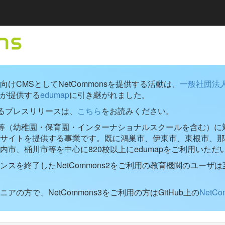
けCMSとしてNetCommonsを提供する活動は、
一般社団法
が提供する
edumap
に引き継がれました。
するプレスリリースは、
こちら
をお読みください。
学校等（幼稚園・保育園・インターナショナルスクールを含む）に対し
ブサイトを提供する事業です。既に鴻巣市、伊東市、東根市、那
内市、桶川市等を中心に820校以上にedumapをご利用いただ
ンスを終了したNetCommons2をご利用の教育機関のユーザは
アの方で、NetCommons3をご利用の方はGitHub上の
NetC