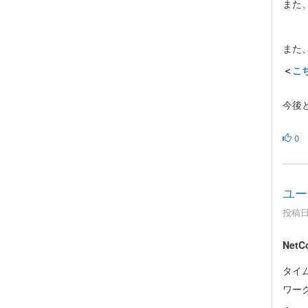
また
また
＜
こ
今後と
0
ユー
投稿日時
Net
タイ
ワー