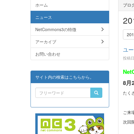
ホーム
ブロ
ニュース
2
NetCommons3の特徴
20
アーカイブ
ユー
お問い合わせ
投稿日時
Ne
サイト内の検索はこちらから。
8月
たく
ご来
次回