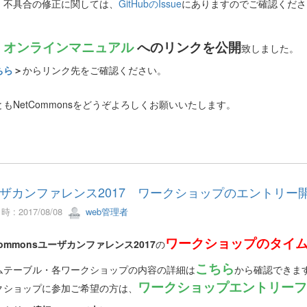
、不具合の修正に関しては、
GitHubのIssue
にありますのでご確認くださ
オンラインマニュアル
へのリンクを公開
、
致しました。
ちら
＞
からリンク先をご確認ください。
もNetCommonsをどうぞよろしくお願いいたします。
ザカンファレンス2017 ワークショップのエントリー
 : 2017/08/08
web管理者
ワークショップのタイ
Commonsユーザカンファレンス2017
の
こちら
ムテーブル・各ワークショップの内容の詳細は
から確認できま
ワークショップエントリーフ
クショップに参加ご希望の方は、