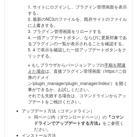
1. サイトにログインし、プラグイン管理画面を表示
する。
2. 最新のNC3のファイルを、既存サイトのファイル
に上書きする。
3. プラグイン管理画面をリロードする
4. 一括アップデートボタン、ならびに更新対象であ
るプラグインの一覧が表示されることを確認する。
5. 4.で表示を確認した一括アップデートボタンをク
リックする。
※ もしブラウザからバージョンアップの
手順を間違
えた場合
は、直接プラグイン管理画面（https://ご自
身のドメイ
ン/plugin_manager/plugin_manager/index/）を開く
事ができるか、お試しください。
それでも失敗する場合は、コマンドラインからアッ
プデートをご検討ください。
アップデート方法（コマンドライン）
同ページ内（ダウンロードページ）の
『コマン
ドラインでアップデートする方法』
をご参照く
ださい。
インストール方法