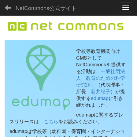
NetCommons公式サイト
Toggl
学校等教育機関向け
CMSとして
NetCommonsを提供す
る活動は、
一般社団法
人「教育のための科学
研究所」
（代表理事・
所長
新井紀子
）が提
供する
edumap
に引き
継がれました。
edumapに関するプレ
スリリースは、
こちら
をお読みください。
edumapは学校等（幼稚園・保育園・インターナショ