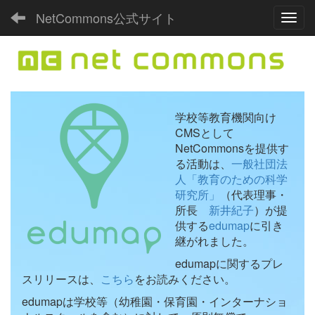
NetCommons公式サイト
Toggl
学校等教育機関向け
CMSとして
NetCommonsを提供す
る活動は、
一般社団法
人「教育のための科学
研究所」
（代表理事・
所長
新井紀子
）が提
供する
edumap
に引き
継がれました。
edumapに関するプレ
スリリースは、
こちら
をお読みください。
edumapは学校等（幼稚園・保育園・インターナショ