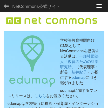
NetCommons公式サイト
Toggl
学校等教育機関向け
CMSとして
NetCommonsを提供す
る活動は、
一般社団法
人「教育のための科学
研究所」
（代表理事・
所長
新井紀子
）が提
供する
edumap
に引き
継がれました。
edumapに関するプレ
スリリースは、
こちら
をお読みください。
edumapは学校等（幼稚園・保育園・インターナショ