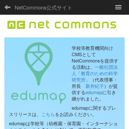
NetCommons公式サイト
Toggl
学校等教育機関向け
CMSとして
NetCommonsを提供す
る活動は、
一般社団法
人「教育のための科学
研究所」
（代表理事・
所長
新井紀子
）が提
供する
edumap
に引き
継がれました。
edumapに関するプレ
スリリースは、
こちら
をお読みください。
edumapは学校等（幼稚園・保育園・インターナショ