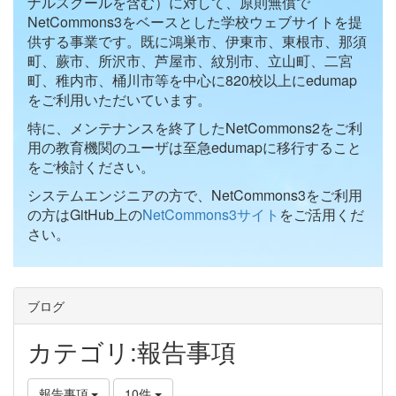
ナルスクールを含む）に対して、原則無償で
NetCommons3をベースとした学校ウェブサイトを提
供する事業です。既に鴻巣市、伊東市、東根市、那須
町、蕨市、所沢市、芦屋市、紋別市、立山町、二宮
町、稚内市、桶川市等を中心に820校以上にedumap
をご利用いただいています。
特に、メンテナンスを終了したNetCommons2をご利
用の教育機関のユーザは至急edumapに移行すること
をご検討ください。
システムエンジニアの方で、NetCommons3をご利用
の方はGitHub上の
NetCommons3サイト
をご活用くだ
さい。
ブログ
カテゴリ:報告事項
報告事項
10件