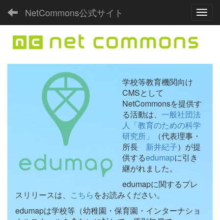
NetCommons公式サイト
Toggl
学校等教育機関向け
CMSとして
NetCommonsを提供す
る活動は、
一般社団法
人「教育のための科学
研究所」
（代表理事・
所長
新井紀子
）が提
供する
edumap
に引き
継がれました。
edumapに関するプレ
スリリースは、
こちら
をお読みください。
edumapは学校等（幼稚園・保育園・インターナショ