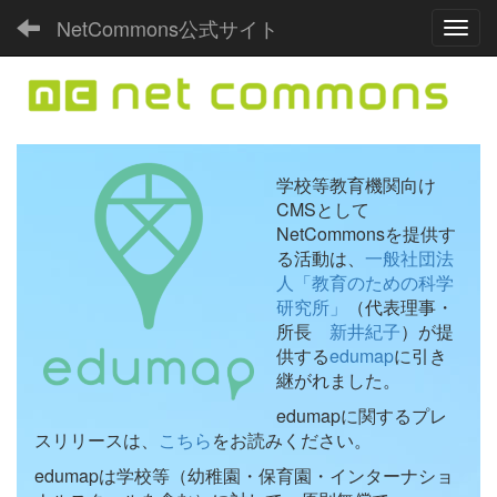
NetCommons公式サイト
Toggl
学校等教育機関向け
CMSとして
NetCommonsを提供す
る活動は、
一般社団法
人「教育のための科学
研究所」
（代表理事・
所長
新井紀子
）が提
供する
edumap
に引き
継がれました。
edumapに関するプレ
スリリースは、
こちら
をお読みください。
edumapは学校等（幼稚園・保育園・インターナショ