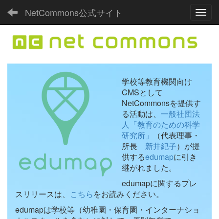
NetCommons公式サイト
Toggl
学校等教育機関向け
CMSとして
NetCommonsを提供す
る活動は、
一般社団法
人「教育のための科学
研究所」
（代表理事・
所長
新井紀子
）が提
供する
edumap
に引き
継がれました。
edumapに関するプレ
スリリースは、
こちら
をお読みください。
edumapは学校等（幼稚園・保育園・インターナショ