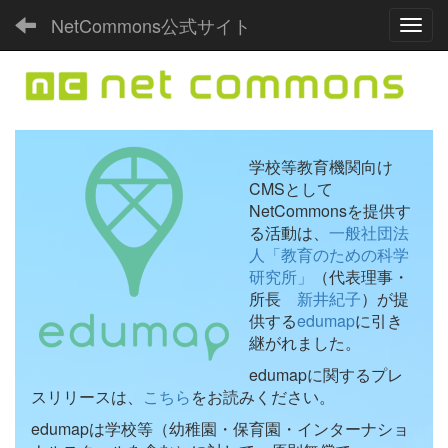
NetCommons公式サイト
Toggl
学校等教育機関向け
CMSとして
NetCommonsを提供す
る活動は、
一般社団法
人「教育のための科学
研究所」
（代表理事・
所長
新井紀子
）が提
供する
edumap
に引き
継がれました。
edumapに関するプレ
スリリースは、
こちら
をお読みください。
edumapは学校等（幼稚園・保育園・インターナショ