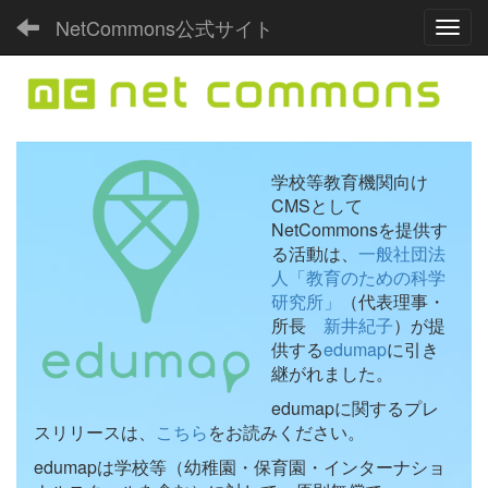
NetCommons公式サイト
Toggl
学校等教育機関向け
CMSとして
NetCommonsを提供す
る活動は、
一般社団法
人「教育のための科学
研究所」
（代表理事・
所長
新井紀子
）が提
供する
edumap
に引き
継がれました。
edumapに関するプレ
スリリースは、
こちら
をお読みください。
edumapは学校等（幼稚園・保育園・インターナショ