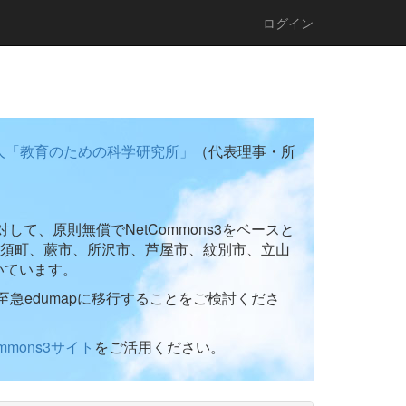
ログイン
人「教育のための科学研究所」
（代表理事・所
て、原則無償でNetCommons3をベースと
須町、蕨市、所沢市、芦屋市、紋別市、立山
いています。
至急edumapに移行することをご検討くださ
ommons3サイト
をご活用ください。