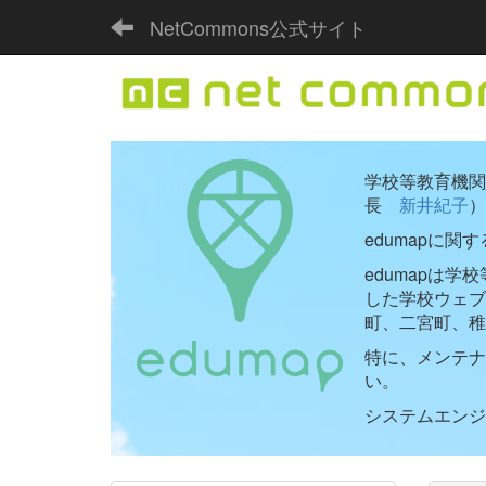
NetCommons公式サイト
学校等教育機関向
長
新井紀子
）
edumapに関
edumapは
した学校ウェ
町、二宮町、稚
特に、メンテナ
い。
システムエンジニ