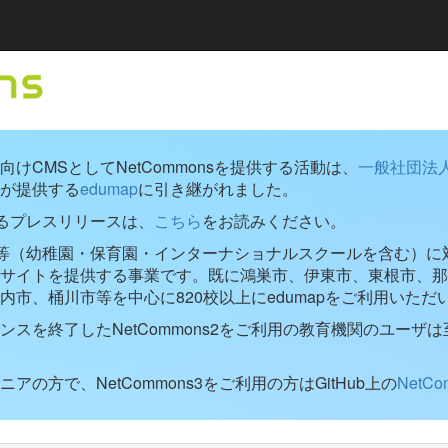
けCMSとしてNetCommonsを提供する活動は、
一般社団法
が提供する
edumap
に引き継がれました。
するプレスリリースは、
こちら
をお読みください。
学校等（幼稚園・保育園・インターナショナルスクールを含む）に対し
ブサイトを提供する事業です。既に鴻巣市、伊東市、東根市、那
内市、桶川市等を中心に820校以上にedumapをご利用いただ
ンスを終了したNetCommons2をご利用の教育機関のユーザは
アの方で、NetCommons3をご利用の方はGitHub上の
NetC