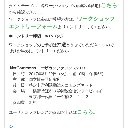
こちら
タイムテーブル・各ワークショップの内容の詳細は
から確認できます。
ワークショップ
ワークショップに参加ご希望の方は、
エントリーフォーム
よりエントリーしてください。
◆
エントリー締切：8/15（火）
抽選
ワークショップのご参加は
とさせていただきますので、
ぜひお早めにエントリーください！
NetCommonsユーザカンファレンス2017
日 時：2017年8月22日（火）午前10時～午後6時
主 催：国立情報学研究所
後 援：特定非営利活動法人コモンズネット
会 場：一橋講堂ほか（学術総合センタービル内）
東京都千代田区一ツ橋２－１－２
参加費：無料
こちら
ユーザカンファレンスの参加お申込は
。
1