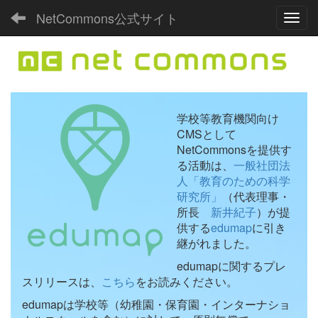
NetCommons公式サイト
Toggl
学校等教育機関向け
CMSとして
NetCommonsを提供す
る活動は、
一般社団法
人「教育のための科学
研究所」
（代表理事・
所長
新井紀子
）が提
供する
edumap
に引き
継がれました。
edumapに関するプレ
スリリースは、
こちら
をお読みください。
edumapは学校等（幼稚園・保育園・インターナショ