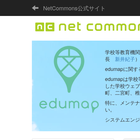
NetCommons公式サイト
学校等教育機関向
長
新井紀子
）
edumapに関
edumapは
した学校ウェ
町、二宮町、稚
特に、メンテナ
い。
システムエンジニ