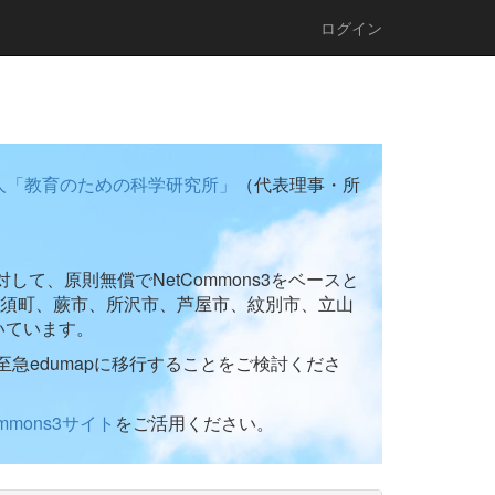
ログイン
人「教育のための科学研究所」
（代表理事・所
て、原則無償でNetCommons3をベースと
須町、蕨市、所沢市、芦屋市、紋別市、立山
いています。
至急edumapに移行することをご検討くださ
ommons3サイト
をご活用ください。