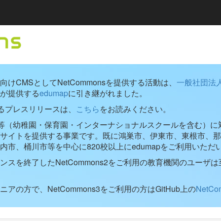
けCMSとしてNetCommonsを提供する活動は、
一般社団法
が提供する
edumap
に引き継がれました。
するプレスリリースは、
こちら
をお読みください。
学校等（幼稚園・保育園・インターナショナルスクールを含む）に対し
ブサイトを提供する事業です。既に鴻巣市、伊東市、東根市、那
内市、桶川市等を中心に820校以上にedumapをご利用いただ
ンスを終了したNetCommons2をご利用の教育機関のユーザは
アの方で、NetCommons3をご利用の方はGitHub上の
NetC