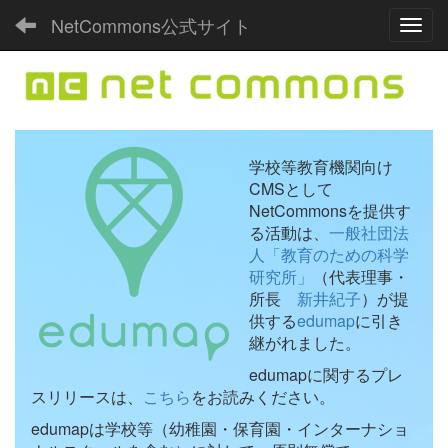
NetCommons公式サイト
Toggl
学校等教育機関向け
CMSとして
NetCommonsを提供す
る活動は、
一般社団法
人「教育のための科学
研究所」
（代表理事・
所長
新井紀子
）が提
供する
edumap
に引き
継がれました。
edumapに関するプレ
スリリースは、
こちら
をお読みください。
edumapは学校等（幼稚園・保育園・インターナショ