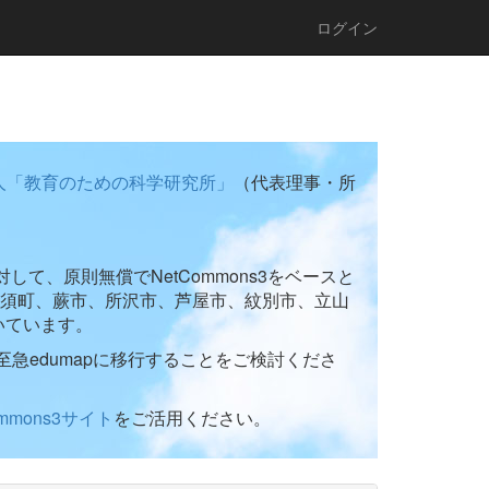
ログイン
人「教育のための科学研究所」
（代表理事・所
て、原則無償でNetCommons3をベースと
須町、蕨市、所沢市、芦屋市、紋別市、立山
いています。
至急edumapに移行することをご検討くださ
ommons3サイト
をご活用ください。