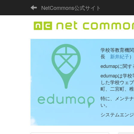
NetCommons公式サイト
学校等教育機関向
長
新井紀子
）
edumapに関
edumapは
した学校ウェ
町、二宮町、稚
特に、メンテナ
い。
システムエンジニ