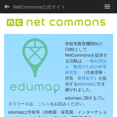
NetCommons公式サイト
Toggl
学校等教育機関向け
CMSとして
NetCommonsを提供す
る活動は、
一般社団法
人「教育のための科学
研究所」
（代表理事・
所長
新井紀子
）が提
供する
edumap
に引き
継がれました。
edumapに関するプレ
スリリースは、
こちら
をお読みください。
edumapは学校等（幼稚園・保育園・インターナショ