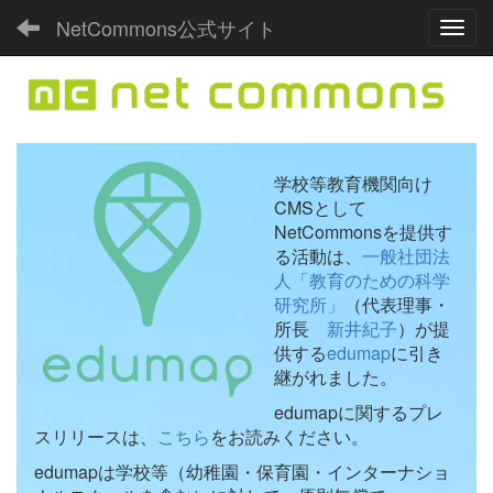
NetCommons公式サイト
Toggl
学校等教育機関向け
CMSとして
NetCommonsを提供す
る活動は、
一般社団法
人「教育のための科学
研究所」
（代表理事・
所長
新井紀子
）が提
供する
edumap
に引き
継がれました。
edumapに関するプレ
スリリースは、
こちら
をお読みください。
edumapは学校等（幼稚園・保育園・インターナショ