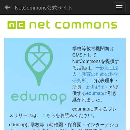
NetCommons公式サイト
Toggl
学校等教育機関向け
CMSとして
NetCommonsを提供す
る活動は、
一般社団法
人「教育のための科学
研究所」
（代表理事・
所長
新井紀子
）が提
供する
edumap
に引き
継がれました。
edumapに関するプレ
スリリースは、
こちら
をお読みください。
edumapは学校等（幼稚園・保育園・インターナショ