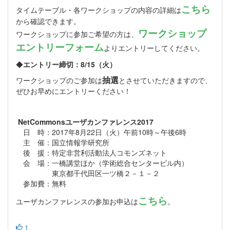
こちら
タイムテーブル・各ワークショップの内容の詳細は
から確認できます。
ワークショップ
ワークショップに参加ご希望の方は、
エントリーフォーム
よりエントリーしてください。
◆
エントリー締切：8/15（火）
抽選
ワークショップのご参加は
とさせていただきますので、
ぜひお早めにエントリーください！
NetCommonsユーザカンファレンス2017
日 時：2017年8月22日（火）午前10時～午後6時
主 催：国立情報学研究所
後 援：特定非営利活動法人コモンズネット
会 場：一橋講堂ほか（学術総合センタービル内）
東京都千代田区一ツ橋２－１－２
参加費：無料
こちら
ユーザカンファレンスの参加お申込は
。
1