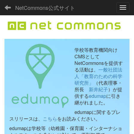
NetCommons公式サイト
Toggl
学校等教育機関向け
CMSとして
NetCommonsを提供す
る活動は、
一般社団法
人「教育のための科学
研究所」
（代表理事・
所長
新井紀子
）が提
供する
edumap
に引き
継がれました。
edumapに関するプレ
スリリースは、
こちら
をお読みください。
edumapは学校等（幼稚園・保育園・インターナショ