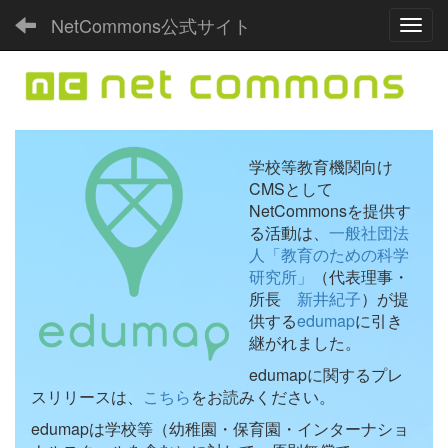
NetCommons公式サイト
Toggl
学校等教育機関向け
CMSとして
NetCommonsを提供す
る活動は、
一般社団法
人「教育のための科学
研究所」
（代表理事・
所長
新井紀子
）が提
供する
edumap
に引き
継がれました。
edumapに関するプレ
スリリースは、
こちら
をお読みください。
edumapは学校等（幼稚園・保育園・インターナショ