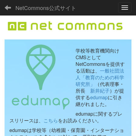
NetCommons公式サイト
Toggl
学校等教育機関向け
CMSとして
NetCommonsを提供す
る活動は、
一般社団法
人「教育のための科学
研究所」
（代表理事・
所長
新井紀子
）が提
供する
edumap
に引き
継がれました。
edumapに関するプレ
スリリースは、
こちら
をお読みください。
edumapは学校等（幼稚園・保育園・インターナショ