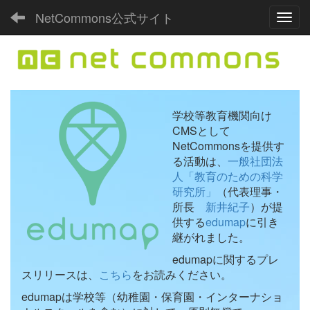
NetCommons公式サイト
Toggl
学校等教育機関向け
CMSとして
NetCommonsを提供す
る活動は、
一般社団法
人「教育のための科学
研究所」
（代表理事・
所長
新井紀子
）が提
供する
edumap
に引き
継がれました。
edumapに関するプレ
スリリースは、
こちら
をお読みください。
edumapは学校等（幼稚園・保育園・インターナショ