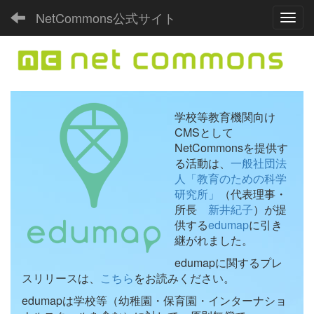
NetCommons公式サイト
Toggl
学校等教育機関向け
CMSとして
NetCommonsを提供す
る活動は、
一般社団法
人「教育のための科学
研究所」
（代表理事・
所長
新井紀子
）が提
供する
edumap
に引き
継がれました。
edumapに関するプレ
スリリースは、
こちら
をお読みください。
edumapは学校等（幼稚園・保育園・インターナショ