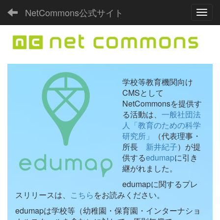
NetCommons公式サイト
Toggl
学校等教育機関向け
CMSとして
NetCommonsを提供す
る活動は、
一般社団法
人「教育のための科学
研究所」
（代表理事・
所長
新井紀子
）が提
供する
edumap
に引き
継がれました。
edumapに関するプレ
スリリースは、
こちら
をお読みください。
edumapは学校等（幼稚園・保育園・インターナショ