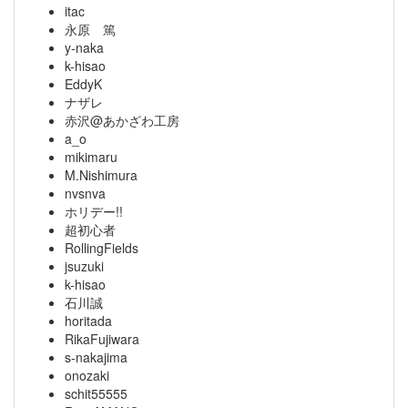
itac
永原 篤
y-naka
k-hisao
EddyK
ナザレ
赤沢@あかざわ工房
a_o
mikimaru
M.Nishimura
nvsnva
ホリデー!!
超初心者
RollingFields
jsuzuki
k-hisao
石川誠
horitada
RikaFujiwara
s-nakajima
onozaki
schit55555