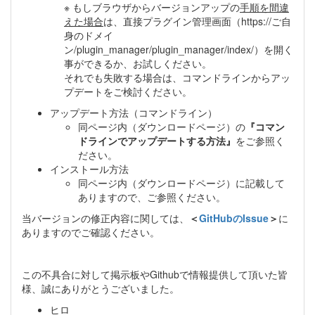
※ もしブラウザからバージョンアップの
手順を間違
えた場合
は、直接プラグイン管理画面（https://ご自
身のドメイ
ン/plugin_manager/plugin_manager/index/）を開く
事ができるか、お試しください。
それでも失敗する場合は、コマンドラインからアッ
プデートをご検討ください。
アップデート方法（コマンドライン）
同ページ内（ダウンロードページ）の
『コマン
ドラインでアップデートする方法』
をご参照く
ださい。
インストール方法
同ページ内（ダウンロードページ）に記載して
ありますので、ご参照ください。
当バージョンの修正内容に関しては、
＜
GitHubのIssue
＞
に
ありますのでご確認ください。
この不具合に対して掲示板やGithubで情報提供して頂いた皆
様、誠にありがとうございました。
ヒロ