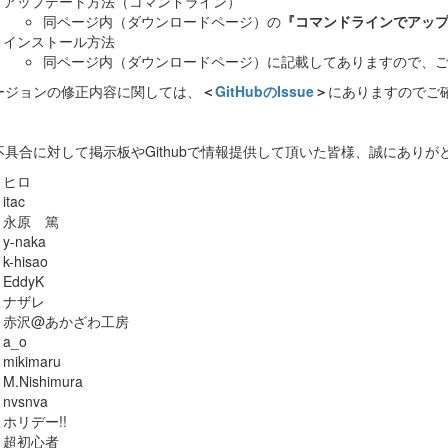
アップデート方法（コマンドライン）
同ページ内（ダウンロードページ）の
『コマンドラインでアッ
インストール方法
同ページ内（ダウンロードページ）に記載してありますので、
ージョンの修正内容に関しては、
＜
GitHubのIssue
＞
にありますのでご
不具合に対して掲示板やGithubで情報提供して頂いた皆様、誠にありが
ヒロ
itac
永原 篤
y-naka
k-hisao
EddyK
ナザレ
赤沢@あかざわ工房
a_o
mikimaru
M.Nishimura
nvsnva
ホリデー!!
超初心者