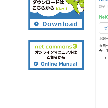
投稿日時
Net
ダ
上記
今回
合
、