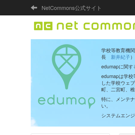
NetCommons公式サイト
学校等教育機関向
長
新井紀子
）
edumapに関
edumapは
した学校ウェ
町、二宮町、稚
特に、メンテナ
い。
システムエンジニ