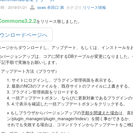
 : 2019/01/21
osws 牟田口 満
カテゴリ:
リリース情報
Commons3.2.2
をリリース致しました。
ウンロードページへ
ページからダウンロードし、アップデート、もしくは、インストールを
のバージョンアップは、コアに関するDBテーブルが変更になりました。
下記手順で実施をお願いします。
アップデート方法（ブラウザ）
1. サイトにログインし、プラグイン管理画面を表示する。
2. 最新のNC3のファイルを、既存サイトのファイルに上書きする。
3. プラグイン管理画面をリロードする
4. 一括アップデートボタン、ならびに更新対象であるプラグイン
5. 4.で表示を確認した一括アップデートボタンをクリックする。
※ もしブラウザからバージョンアップの
手順を間違えた場合
は、直接
ン/plugin_manager/plugin_manager/index/）を開く事がで
それでも失敗する場合は、コマンドラインからアップデートをご検