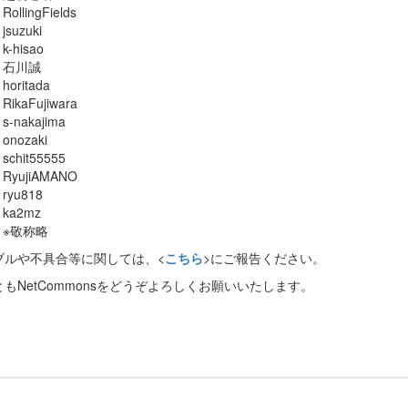
RollingFields
jsuzuki
k-hisao
石川誠
horitada
RikaFujiwara
s-nakajima
onozaki
schit55555
RyujiAMANO
ryu818
ka2mz
※敬称略
ブルや不具合等に関しては、<
こちら
>にご報告ください。
もNetCommonsをどうぞよろしくお願いいたします。