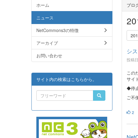
ホーム
ブロ
ニュース
2
NetCommons3の特徴
20
アーカイブ
シス
お問い合わせ
投稿日時
この
サイ
サイト内の検索はこちらから。
◆停止
ご不
2
Net