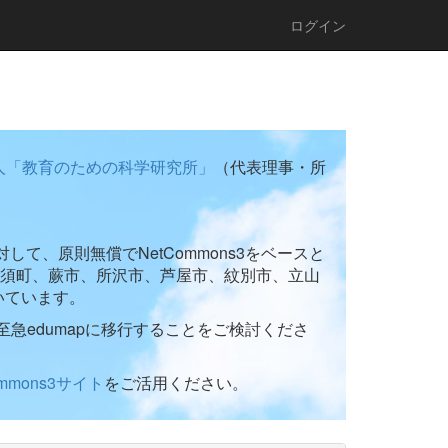
ログイン
人「教育のための科学研究所」
（代表理事・所
て、原則無償でNetCommons3をベースと
須町、蕨市、所沢市、芦屋市、紋別市、立山
いています。
至急edumapに移行することをご検討くださ
ommons3サイト
をご活用ください。