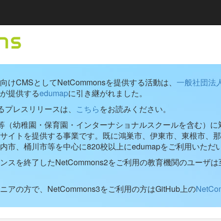
けCMSとしてNetCommonsを提供する活動は、
一般社団法
が提供する
edumap
に引き継がれました。
するプレスリリースは、
こちら
をお読みください。
学校等（幼稚園・保育園・インターナショナルスクールを含む）に対し
ブサイトを提供する事業です。既に鴻巣市、伊東市、東根市、那
内市、桶川市等を中心に820校以上にedumapをご利用いただ
ンスを終了したNetCommons2をご利用の教育機関のユーザは
アの方で、NetCommons3をご利用の方はGitHub上の
NetC