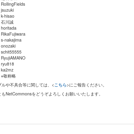
RollingFields
jsuzuki
k-hisao
石川誠
horitada
RikaFujiwara
s-nakajima
onozaki
schit55555
RyujiAMANO
ryu818
ka2mz
※敬称略
ブルや不具合等に関しては、<
こちら
>にご報告ください。
もNetCommonsをどうぞよろしくお願いいたします。