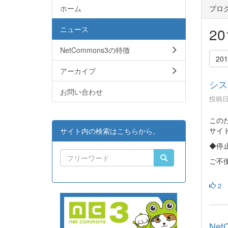
ホーム
ブロ
ニュース
2
NetCommons3の特徴
20
アーカイブ
シス
お問い合わせ
投稿日時
この
サイ
サイト内の検索はこちらから。
◆停止
ご不
2
Net