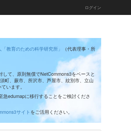
ログイン
人「教育のための科学研究所」
（代表理事・所
て、原則無償でNetCommons3をベースと
須町、蕨市、所沢市、芦屋市、紋別市、立山
いています。
至急edumapに移行することをご検討くださ
ommons3サイト
をご活用ください。