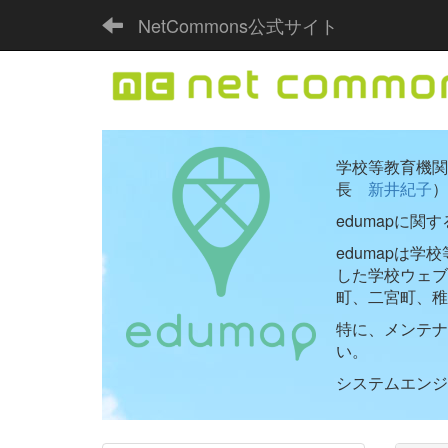
NetCommons公式サイト
学校等教育機関向
長
新井紀子
）
edumapに関
edumapは
した学校ウェ
町、二宮町、稚
特に、メンテナ
い。
システムエンジニ