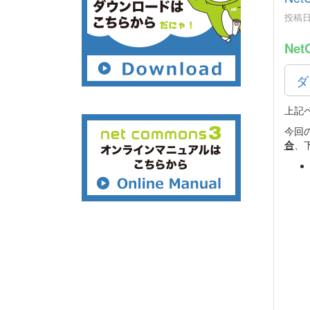
投稿日時
Net
ダ
上記
今回
合
、