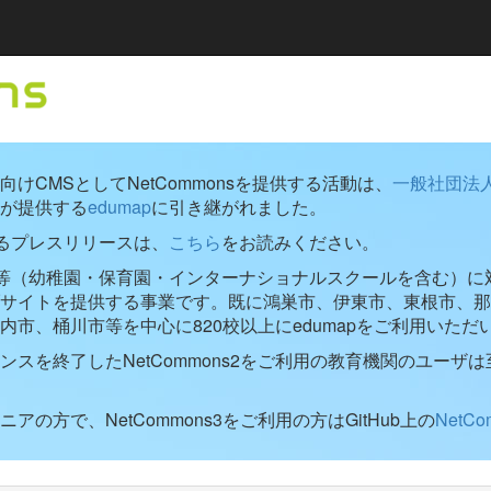
けCMSとしてNetCommonsを提供する活動は、
一般社団法
が提供する
edumap
に引き継がれました。
するプレスリリースは、
こちら
をお読みください。
学校等（幼稚園・保育園・インターナショナルスクールを含む）に対し
ブサイトを提供する事業です。既に鴻巣市、伊東市、東根市、那
内市、桶川市等を中心に820校以上にedumapをご利用いただ
ンスを終了したNetCommons2をご利用の教育機関のユーザは
アの方で、NetCommons3をご利用の方はGitHub上の
NetC