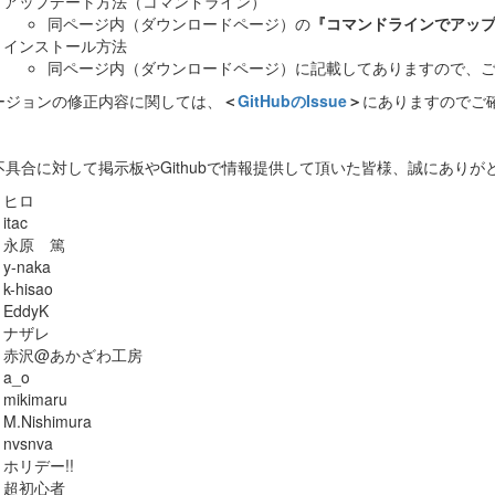
アップデート方法（コマンドライン）
同ページ内（ダウンロードページ）の
『コマンドラインでアッ
インストール方法
同ページ内（ダウンロードページ）に記載してありますので、
ージョンの修正内容に関しては、
＜
GitHubのIssue
＞
にありますのでご
不具合に対して掲示板やGithubで情報提供して頂いた皆様、誠にありが
ヒロ
itac
永原 篤
y-naka
k-hisao
EddyK
ナザレ
赤沢@あかざわ工房
a_o
mikimaru
M.Nishimura
nvsnva
ホリデー!!
超初心者