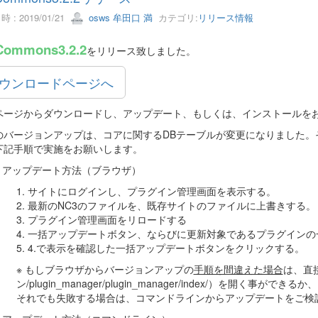
 : 2019/01/21
osws 牟田口 満
カテゴリ:
リリース情報
Commons3.2.2
をリリース致しました。
ウンロードページへ
ページからダウンロードし、アップデート、もしくは、インストールを
のバージョンアップは、コアに関するDBテーブルが変更になりました。
下記手順で実施をお願いします。
アップデート方法（ブラウザ）
1. サイトにログインし、プラグイン管理画面を表示する。
2. 最新のNC3のファイルを、既存サイトのファイルに上書きする。
3. プラグイン管理画面をリロードする
4. 一括アップデートボタン、ならびに更新対象であるプラグイン
5. 4.で表示を確認した一括アップデートボタンをクリックする。
※ もしブラウザからバージョンアップの
手順を間違えた場合
は、直接
ン/plugin_manager/plugin_manager/index/）を開く事がで
それでも失敗する場合は、コマンドラインからアップデートをご検