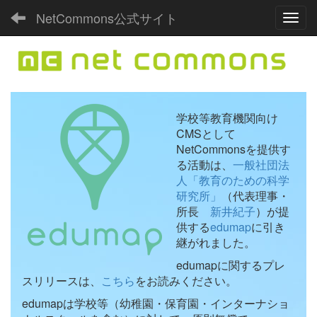
NetCommons公式サイト
Toggl
学校等教育機関向け
CMSとして
NetCommonsを提供す
る活動は、
一般社団法
人「教育のための科学
研究所」
（代表理事・
所長
新井紀子
）が提
供する
edumap
に引き
継がれました。
edumapに関するプレ
スリリースは、
こちら
をお読みください。
edumapは学校等（幼稚園・保育園・インターナショ