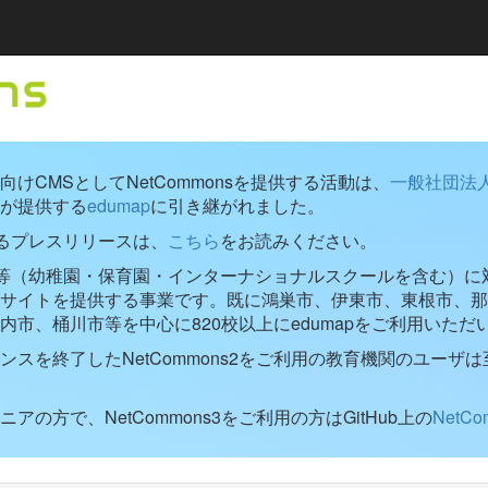
けCMSとしてNetCommonsを提供する活動は、
一般社団法
が提供する
edumap
に引き継がれました。
するプレスリリースは、
こちら
をお読みください。
学校等（幼稚園・保育園・インターナショナルスクールを含む）に対し
ブサイトを提供する事業です。既に鴻巣市、伊東市、東根市、那
内市、桶川市等を中心に820校以上にedumapをご利用いただ
ンスを終了したNetCommons2をご利用の教育機関のユーザは
アの方で、NetCommons3をご利用の方はGitHub上の
NetC