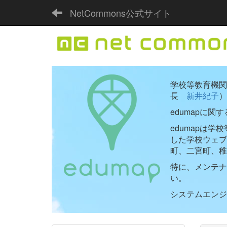
NetCommons公式サイト
学校等教育機関向
長
新井紀子
）
edumapに関
edumapは
した学校ウェ
町、二宮町、稚
特に、メンテナ
い。
システムエンジニ