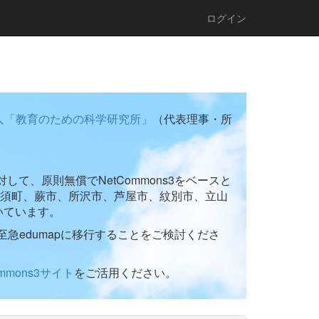
ログイン
人「教育のための科学研究所」
（代表理事・所
て、原則無償でNetCommons3をベースと
須町、蕨市、所沢市、芦屋市、紋別市、立山
いています。
至急edumapに移行することをご検討くださ
ommons3サイト
をご活用ください。