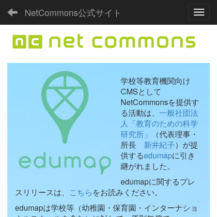
NetCommons公式サイト
Toggl
学校等教育機関向け
CMSとして
NetCommonsを提供す
る活動は、
一般社団法
人「教育のための科学
研究所」
（代表理事・
所長
新井紀子
）が提
供する
edumap
に引き
継がれました。
edumapに関するプレ
スリリースは、
こちら
をお読みください。
edumapは学校等（幼稚園・保育園・インターナショ