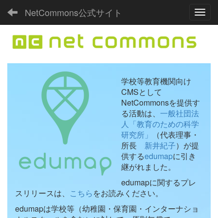
NetCommons公式サイト
Toggl
学校等教育機関向け
CMSとして
NetCommonsを提供す
る活動は、
一般社団法
人「教育のための科学
研究所」
（代表理事・
所長
新井紀子
）が提
供する
edumap
に引き
継がれました。
edumapに関するプレ
スリリースは、
こちら
をお読みください。
edumapは学校等（幼稚園・保育園・インターナショ