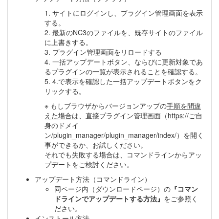
1. サイトにログインし、プラグイン管理画面を表示
する。
2. 最新のNC3のファイルを、既存サイトのファイル
に上書きする。
3. プラグイン管理画面をリロードする
4. 一括アップデートボタン、ならびに更新対象であ
るプラグインの一覧が表示されることを確認する。
5. 4.で表示を確認した一括アップデートボタンをク
リックする。
※ もしブラウザからバージョンアップの
手順を間違
えた場合
は、直接プラグイン管理画面（https://ご自
身のドメイ
ン/plugin_manager/plugin_manager/index/）を開く
事ができるか、お試しください。
それでも失敗する場合は、コマンドラインからアッ
プデートをご検討ください。
アップデート方法（コマンドライン）
同ページ内（ダウンロードページ）の
『コマン
ドラインでアップデートする方法』
をご参照く
ださい。
インストール方法