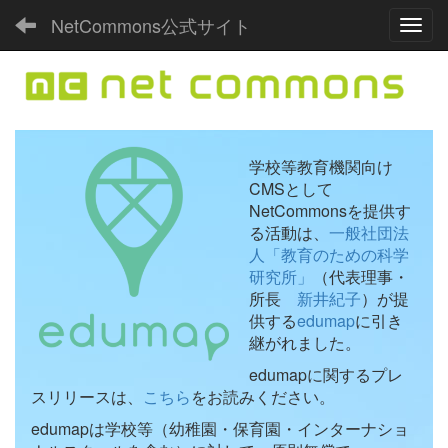
NetCommons公式サイト
Toggl
学校等教育機関向け
CMSとして
NetCommonsを提供す
る活動は、
一般社団法
人「教育のための科学
研究所」
（代表理事・
所長
新井紀子
）が提
供する
edumap
に引き
継がれました。
edumapに関するプレ
スリリースは、
こちら
をお読みください。
edumapは学校等（幼稚園・保育園・インターナショ