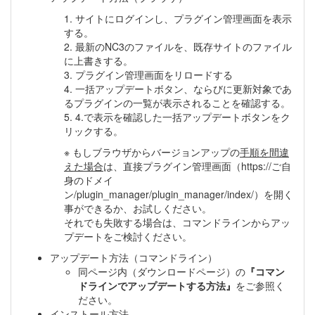
1. サイトにログインし、プラグイン管理画面を表示
する。
2. 最新のNC3のファイルを、既存サイトのファイル
に上書きする。
3. プラグイン管理画面をリロードする
4. 一括アップデートボタン、ならびに更新対象であ
るプラグインの一覧が表示されることを確認する。
5. 4.で表示を確認した一括アップデートボタンをク
リックする。
※ もしブラウザからバージョンアップの
手順を間違
えた場合
は、直接プラグイン管理画面（https://ご自
身のドメイ
ン/plugin_manager/plugin_manager/index/）を開く
事ができるか、お試しください。
それでも失敗する場合は、コマンドラインからアッ
プデートをご検討ください。
アップデート方法（コマンドライン）
同ページ内（ダウンロードページ）の
『コマン
ドラインでアップデートする方法』
をご参照く
ださい。
インストール方法