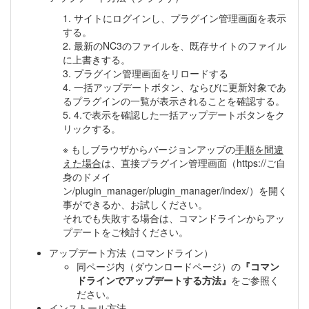
1. サイトにログインし、プラグイン管理画面を表示
する。
2. 最新のNC3のファイルを、既存サイトのファイル
に上書きする。
3. プラグイン管理画面をリロードする
4. 一括アップデートボタン、ならびに更新対象であ
るプラグインの一覧が表示されることを確認する。
5. 4.で表示を確認した一括アップデートボタンをク
リックする。
※ もしブラウザからバージョンアップの
手順を間違
えた場合
は、直接プラグイン管理画面（https://ご自
身のドメイ
ン/plugin_manager/plugin_manager/index/）を開く
事ができるか、お試しください。
それでも失敗する場合は、コマンドラインからアッ
プデートをご検討ください。
アップデート方法（コマンドライン）
同ページ内（ダウンロードページ）の
『コマン
ドラインでアップデートする方法』
をご参照く
ださい。
インストール方法