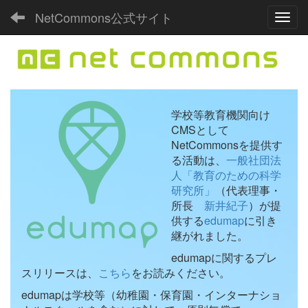
NetCommons公式サイト
Toggl
学校等教育機関向け
CMSとして
NetCommonsを提供す
る活動は、
一般社団法
人「教育のための科学
研究所」
（代表理事・
所長
新井紀子
）が提
供する
edumap
に引き
継がれました。
edumapに関するプレ
スリリースは、
こちら
をお読みください。
edumapは学校等（幼稚園・保育園・インターナショ