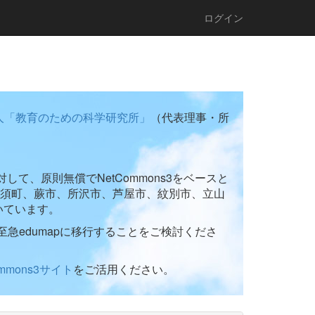
ログイン
人「教育のための科学研究所」
（代表理事・所
て、原則無償でNetCommons3をベースと
須町、蕨市、所沢市、芦屋市、紋別市、立山
いています。
至急edumapに移行することをご検討くださ
ommons3サイト
をご活用ください。