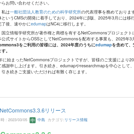
からお問い合わせください。
、私は
一般社団法人教育のための科学研究所
の代表理事を務めておりますが
C4というCMSの開発に着手しており、2024年にβ版、2025年3月に
完了後、速やかに
edumap
はNC4に移行します。
国立情報学研究所が著作権と商標を有するNetCommonsプロジェクトに
公式サイトからOSSとしてNetCommonsを配布する事業も、2025
Commons3をご利用の皆様には、2024年度のうちに
edumap
を含めて、
ます。
03年に始まったNetCommonsプロジェクトですが、皆様のご支援によ
感謝申し上げます。引き続き、edumapやresearchmapを中心と
、引き続きご支援いただければ有難く存じます。
NetCommons3.3.6リリース
 : 2023/03/05
中島
カテゴリ:
リリース情報