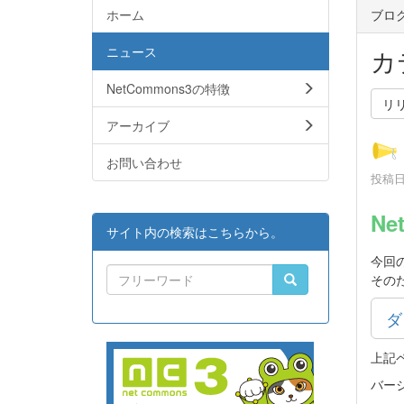
ホーム
ブロ
ニュース
カ
NetCommons3の特徴
リ
アーカイブ
お問い合わせ
投稿日時
Ne
サイト内の検索はこちらから。
今回
その
ダ
上記
バー