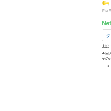
投稿日時
Ne
ダ
上記
今回
その