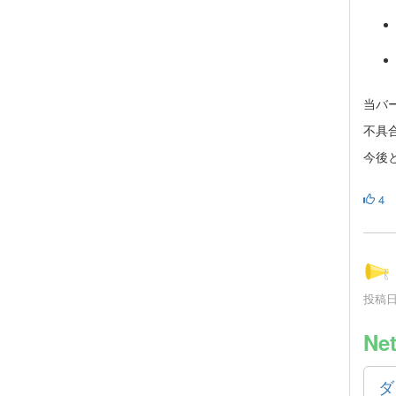
当バ
不具
今後と
4
投稿日時
Ne
ダ