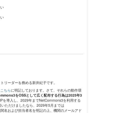
さい
さい
ェクトリーダーを務める新井紀子です。
は
こちら
に明記しております。さて、それらの動作環
Commons3をOSSとして広く配布する行為は2025年3
導入し、2029年までNetCommons3を利用する
ただけましたなら、2029年5月までは
り機関名および担当者名を明記の上、機関のメールアド