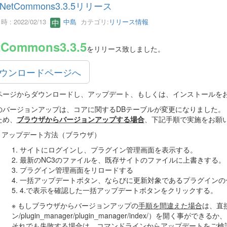
NetCommons3.3.5リリース
 : 2022/02/13
中島
カテゴリ:
リリース情報
tCommons3.3.5
をリリース致しました。
ウンロードページへ
ページからダウンロードし、アップデート、もしくは、インストールを
のバージョンアップは、コアに関するDBテーブルが変更になりました。
ため、
ブラウザからバージョンアップする場合
、下記手順で実施をお願
アップデート方法（ブラウザ）
1. サイトにログインし、プラグイン管理画面を表示する。
2. 最新のNC3のファイルを、既存サイトのファイルに上書きする。
3. プラグイン管理画面をリロードする
4. 一括アップデートボタン、ならびに更新対象であるプラグイン
5. 4.で表示を確認した一括アップデートボタンをクリックする。
※ もしブラウザからバージョンアップの
手順を間違えた場合
は、直接
ン/plugin_manager/plugin_manager/index/）を開く事がで
それでも失敗する場合は、コマンドラインからアップデートをご検