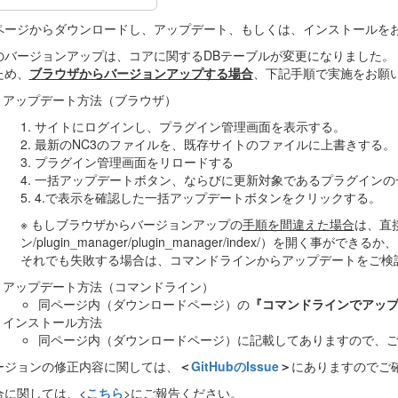
ページからダウンロードし、アップデート、もしくは、インストールを
のバージョンアップは、コアに関するDBテーブルが変更になりました。
ため、
ブラウザからバージョンアップする場合
、下記手順で実施をお願
アップデート方法（ブラウザ）
1. サイトにログインし、プラグイン管理画面を表示する。
2. 最新のNC3のファイルを、既存サイトのファイルに上書きする。
3. プラグイン管理画面をリロードする
4. 一括アップデートボタン、ならびに更新対象であるプラグイン
5. 4.で表示を確認した一括アップデートボタンをクリックする。
※ もしブラウザからバージョンアップの
手順を間違えた場合
は、直接
ン/plugin_manager/plugin_manager/index/）を開く事がで
それでも失敗する場合は、コマンドラインからアップデートをご検
アップデート方法（コマンドライン）
同ページ内（ダウンロードページ）の
『コマンドラインでアッ
インストール方法
同ページ内（ダウンロードページ）に記載してありますので、
ージョンの修正内容に関しては、
＜
GitHubのIssue
＞
にありますのでご
合に関しては、<
こちら
>にご報告ください。