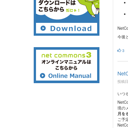
Net
今後と
3
Ne
投稿日時
いつ
Net
境の
月を
ご予
Ne