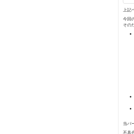
上記
今回
その
当バ
不具