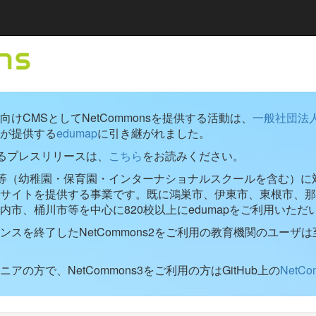
けCMSとしてNetCommonsを提供する活動は、
一般社団法
が提供する
edumap
に引き継がれました。
するプレスリリースは、
こちら
をお読みください。
学校等（幼稚園・保育園・インターナショナルスクールを含む）に対し
ブサイトを提供する事業です。既に鴻巣市、伊東市、東根市、那
内市、桶川市等を中心に820校以上にedumapをご利用いただ
ンスを終了したNetCommons2をご利用の教育機関のユーザは
アの方で、NetCommons3をご利用の方はGitHub上の
NetC