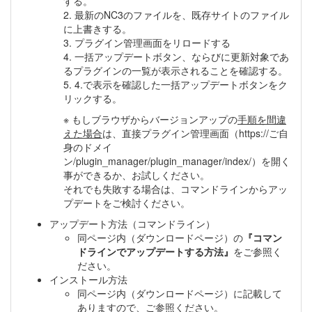
する。
2. 最新のNC3のファイルを、既存サイトのファイル
に上書きする。
3. プラグイン管理画面をリロードする
4. 一括アップデートボタン、ならびに更新対象であ
るプラグインの一覧が表示されることを確認する。
5. 4.で表示を確認した一括アップデートボタンをク
リックする。
※ もしブラウザからバージョンアップの
手順を間違
えた場合
は、直接プラグイン管理画面（https://ご自
身のドメイ
ン/plugin_manager/plugin_manager/index/）を開く
事ができるか、お試しください。
それでも失敗する場合は、コマンドラインからアッ
プデートをご検討ください。
アップデート方法（コマンドライン）
同ページ内（ダウンロードページ）の
『コマン
ドラインでアップデートする方法』
をご参照く
ださい。
インストール方法
同ページ内（ダウンロードページ）に記載して
ありますので、ご参照ください。