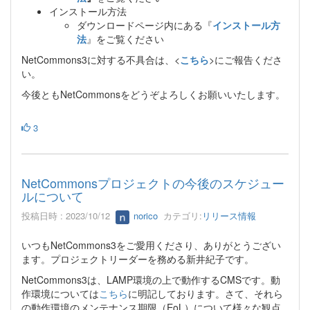
インストール方法
ダウンロードページ内にある『
インストール方
法
』をご覧ください
NetCommons3に対する不具合は、<
こちら
>にご報告くださ
い。
今後ともNetCommonsをどうぞよろしくお願いいたします。
3
NetCommonsプロジェクトの今後のスケジュー
ルについて
投稿日時 : 2023/10/12
norico
カテゴリ:
リリース情報
いつもNetCommons3をご愛用くださり、ありがとうござい
ます。プロジェクトリーダーを務める新井紀子です。
NetCommons3は、LAMP環境の上で動作するCMSです。動
作環境については
こちら
に明記しております。さて、それら
の動作環境のメンテナンス期限（EoL）について様々な観点