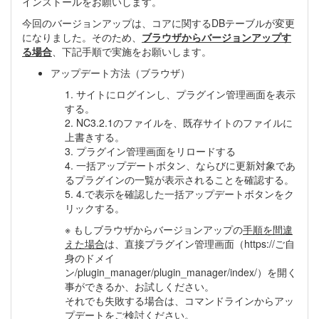
インストールをお願いします。
今回のバージョンアップは、コアに関するDBテーブルが変更
になりました。そのため、
ブラウザからバージョンアップす
る場合
、下記手順で実施をお願いします。
アップデート方法（ブラウザ）
1. サイトにログインし、プラグイン管理画面を表示
する。
2. NC3.2.1のファイルを、既存サイトのファイルに
上書きする。
3. プラグイン管理画面をリロードする
4. 一括アップデートボタン、ならびに更新対象であ
るプラグインの一覧が表示されることを確認する。
5. 4.で表示を確認した一括アップデートボタンをク
リックする。
※ もしブラウザからバージョンアップの
手順を間違
えた場合
は、直接プラグイン管理画面（https://ご自
身のドメイ
ン/plugin_manager/plugin_manager/index/）を開く
事ができるか、お試しください。
それでも失敗する場合は、コマンドラインからアッ
プデートをご検討ください。