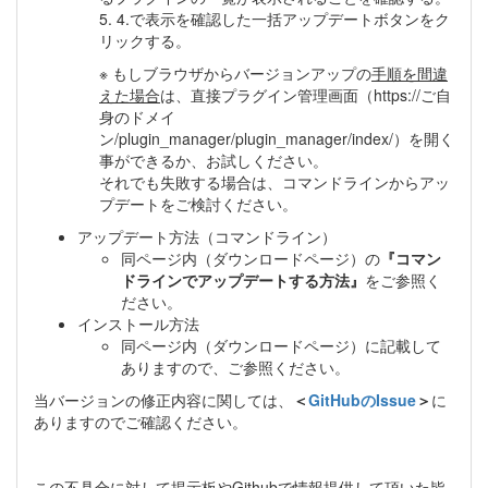
5. 4.で表示を確認した一括アップデートボタンをク
リックする。
※ もしブラウザからバージョンアップの
手順を間違
えた場合
は、直接プラグイン管理画面（https://ご自
身のドメイ
ン/plugin_manager/plugin_manager/index/）を開く
事ができるか、お試しください。
それでも失敗する場合は、コマンドラインからアッ
プデートをご検討ください。
アップデート方法（コマンドライン）
同ページ内（ダウンロードページ）の
『コマン
ドラインでアップデートする方法』
をご参照く
ださい。
インストール方法
同ページ内（ダウンロードページ）に記載して
ありますので、ご参照ください。
当バージョンの修正内容に関しては、
＜
GitHubのIssue
＞
に
ありますのでご確認ください。
この不具合に対して掲示板やGithubで情報提供して頂いた皆