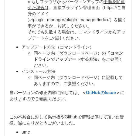
※ もしブラウザからバージョンアップの
手順を間違
えた場合
は、直接プラグイン管理画面（https://ご自
身のドメイ
ン/plugin_manager/plugin_manager/index/）を開く
事ができるか、お試しください。
それでも失敗する場合は、コマンドラインからアッ
プデートをご検討ください。
アップデート方法（コマンドライン）
同ページ内（ダウンロードページ）の
『コマン
ドラインでアップデートする方法』
をご参照く
ださい。
インストール方法
同ページ内（ダウンロードページ）に記載して
ありますので、ご参照ください。
当バージョンの修正内容に関しては、
＜
GitHubのIssue
＞
に
ありますのでご確認ください。
この不具合に対して掲示板やGithubで情報提供して頂いた皆
様、誠にありがとうございました。
ume