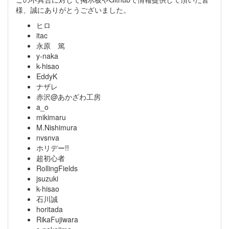
様、誠にありがとうございました。
ヒロ
itac
永原 篤
y-naka
k-hisao
EddyK
ナザレ
赤沢@あかざわ工房
a_o
mikimaru
M.Nishimura
nvsnva
ホリデー!!
超初心者
RollingFields
jsuzuki
k-hisao
石川誠
horitada
RikaFujiwara