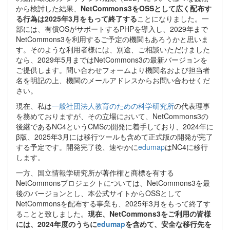
から検討した結果、
NetCommons3をOSSとして広く配布す
る行為は2025年3月をもって終了する
ことになりました。一
部には、有償OSがサポートするPHPを導入し、2029年まで
NetCommons3を利用するご予定の機関もあろうかと思いま
す。そのような利用者様には、別途、ご相談いただけました
なら、2029年5月まではNetCommons3の最新バージョンを
ご提供します。問い合わせフォームより機関名および担当者
名を明記の上、機関のメールアドレスからお問い合わせくだ
さい。
現在、私は
一般社団法人教育のための科学研究所
の代表理事
を務めておりますが、その立場において、NetCommons3の
後継であるNC4というCMSの開発に着手しており、2024年に
β版、2025年3月には移行ツールも含めて正式版の開発が完了
する予定です。開発完了後、速やかに
edumap
はNC4に移行
します。
一方、国立情報学研究所が著作権と商標を有する
NetCommonsプロジェクトについては、NetCommons3を最
後のバージョンとし、本公式サイトからOSSとして
NetCommonsを配布する事業も、2025年3月をもって終了す
ることと致しました。
現在、NetCommons3をご利用の皆様
には、2024年度のうちに
edumap
を含めて、安全な移行先を