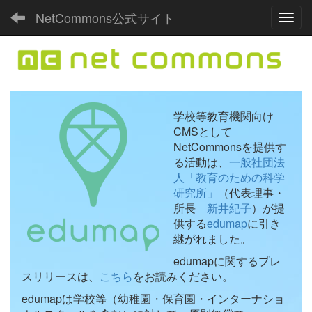
NetCommons公式サイト
Toggl
学校等教育機関向け
CMSとして
NetCommonsを提供す
る活動は、
一般社団法
人「教育のための科学
研究所」
（代表理事・
所長
新井紀子
）が提
供する
edumap
に引き
継がれました。
edumapに関するプレ
スリリースは、
こちら
をお読みください。
edumapは学校等（幼稚園・保育園・インターナショ