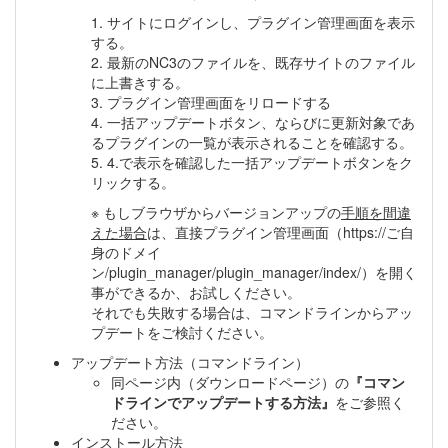
1. サイトにログインし、プラグイン管理画面を表示
する。
2. 最新のNC3のファイルを、既存サイトのファイル
に上書きする。
3. プラグイン管理画面をリロードする
4. 一括アップデートボタン、ならびに更新対象であ
るプラグインの一覧が表示されることを確認する。
5. 4.で表示を確認した一括アップデートボタンをク
リックする。
※ もしブラウザからバージョンアップの
手順を間違
えた場合
は、直接プラグイン管理画面（https://ご自
身のドメイ
ン/plugin_manager/plugin_manager/index/）を開く
事ができるか、お試しください。
それでも失敗する場合は、コマンドラインからアッ
プデートをご検討ください。
アップデート方法（コマンドライン）
同ページ内（ダウンロードページ）の
『コマン
ドラインでアップデートする方法』
をご参照く
ださい。
インストール方法