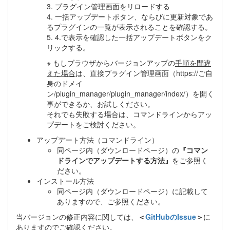
3. プラグイン管理画面をリロードする
4. 一括アップデートボタン、ならびに更新対象であ
るプラグインの一覧が表示されることを確認する。
5. 4.で表示を確認した一括アップデートボタンをク
リックする。
※ もしブラウザからバージョンアップの
手順を間違
えた場合
は、直接プラグイン管理画面（https://ご自
身のドメイ
ン/plugin_manager/plugin_manager/index/）を開く
事ができるか、お試しください。
それでも失敗する場合は、コマンドラインからアッ
プデートをご検討ください。
アップデート方法（コマンドライン）
同ページ内（ダウンロードページ）の
『コマン
ドラインでアップデートする方法』
をご参照く
ださい。
インストール方法
同ページ内（ダウンロードページ）に記載して
ありますので、ご参照ください。
当バージョンの修正内容に関しては、
＜
GitHubのIssue
＞
に
ありますのでご確認ください。