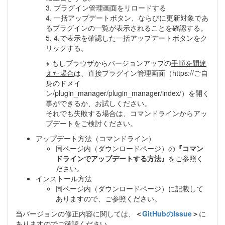
3. プラグイン管理画面をリロードする
4. 一括アップデートボタン、ならびに更新対象であ
るプラグインの一覧が表示されることを確認する。
5. 4.で表示を確認した一括アップデートボタンをク
リックする。
※ もしブラウザからバージョンアップの
手順を間違
えた場合
は、直接プラグイン管理画面（https://ご自
身のドメイ
ン/plugin_manager/plugin_manager/index/）を開く
事ができるか、お試しください。
それでも失敗する場合は、コマンドラインからアッ
プデートをご検討ください。
アップデート方法（コマンドライン）
同ページ内（ダウンロードページ）の
『コマン
ドラインでアップデートする方法』
をご参照く
ださい。
インストール方法
同ページ内（ダウンロードページ）に記載して
ありますので、ご参照ください。
当バージョンの修正内容に関しては、
＜
GitHubのIssue
＞
に
ありますのでご確認ください。