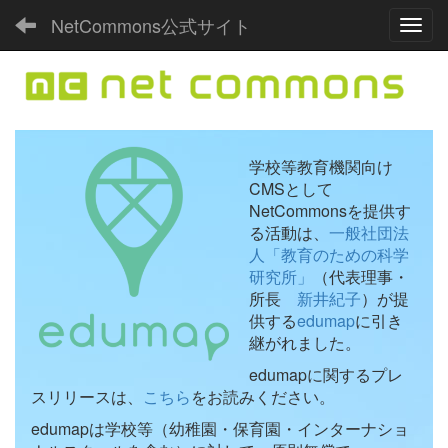
NetCommons公式サイト
Toggl
学校等教育機関向け
CMSとして
NetCommonsを提供す
る活動は、
一般社団法
人「教育のための科学
研究所」
（代表理事・
所長
新井紀子
）が提
供する
edumap
に引き
継がれました。
edumapに関するプレ
スリリースは、
こちら
をお読みください。
edumapは学校等（幼稚園・保育園・インターナショ