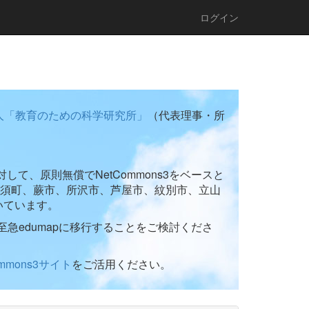
ログイン
人「教育のための科学研究所」
（代表理事・所
て、原則無償でNetCommons3をベースと
須町、蕨市、所沢市、芦屋市、紋別市、立山
いています。
至急edumapに移行することをご検討くださ
ommons3サイト
をご活用ください。