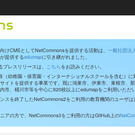
けCMSとしてNetCommonsを提供する活動は、
一般社団法
が提供する
edumap
に引き継がれました。
するプレスリリースは、
こちら
をお読みください。
学校等（幼稚園・保育園・インターナショナルスクールを含む）に対し
ブサイトを提供する事業です。既に鴻巣市、伊東市、東根市、那
内市、桶川市等を中心に820校以上にedumapをご利用いただ
ンスを終了したNetCommons2をご利用の教育機関のユーザは
アの方で、NetCommons3をご利用の方はGitHub上の
NetC