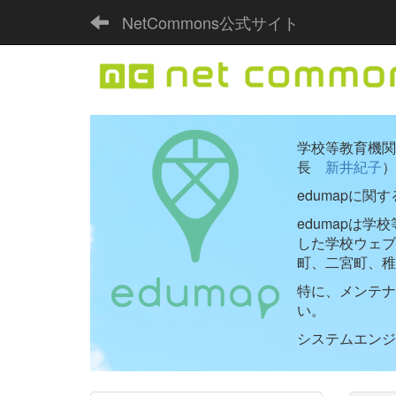
NetCommons公式サイト
学校等教育機関向
長
新井紀子
）
edumapに関
edumapは
した学校ウェ
町、二宮町、稚
特に、メンテナ
い。
システムエンジニ