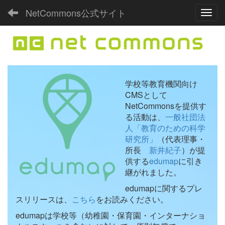
NetCommons公式サイト
Toggl
学校等教育機関向け
CMSとして
NetCommonsを提供す
る活動は、
一般社団法
人「教育のための科学
研究所」
（代表理事・
所長
新井紀子
）が提
供する
edumap
に引き
継がれました。
edumapに関するプレ
スリリースは、
こちら
をお読みください。
edumapは学校等（幼稚園・保育園・インターナショ