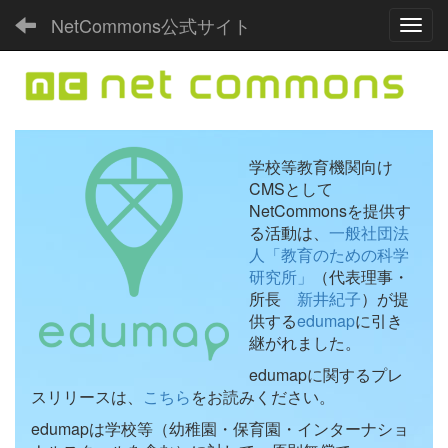
NetCommons公式サイト
Toggl
学校等教育機関向け
CMSとして
NetCommonsを提供す
る活動は、
一般社団法
人「教育のための科学
研究所」
（代表理事・
所長
新井紀子
）が提
供する
edumap
に引き
継がれました。
edumapに関するプレ
スリリースは、
こちら
をお読みください。
edumapは学校等（幼稚園・保育園・インターナショ