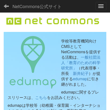
NetCommons公式サイト
Toggl
学校等教育機関向け
CMSとして
NetCommonsを提供す
る活動は、
一般社団法
人「教育のための科学
研究所」
（代表理事・
所長
新井紀子
）が提
供する
edumap
に引き
継がれました。
edumapに関するプレ
スリリースは、
こちら
をお読みください。
edumapは学校等（幼稚園・保育園・インターナショ