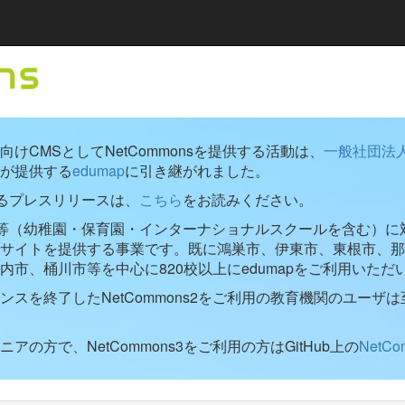
けCMSとしてNetCommonsを提供する活動は、
一般社団法
が提供する
edumap
に引き継がれました。
するプレスリリースは、
こちら
をお読みください。
学校等（幼稚園・保育園・インターナショナルスクールを含む）に対し
ブサイトを提供する事業です。既に鴻巣市、伊東市、東根市、那
内市、桶川市等を中心に820校以上にedumapをご利用いただ
ンスを終了したNetCommons2をご利用の教育機関のユーザは
アの方で、NetCommons3をご利用の方はGitHub上の
NetC