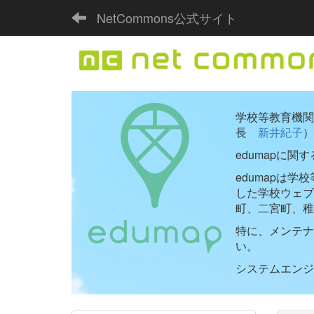
NetCommons公式サイト
学校等教育機関向
長
新井紀子
）
edumapに関
edumapは
した学校ウェ
町、二宮町、稚
特に、メンテナ
い。
システムエンジニ