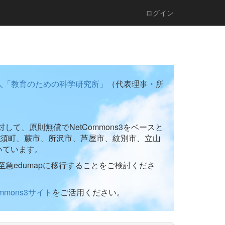
ログイン
人「教育のための科学研究所」
（代表理事・所
て、原則無償でNetCommons3をベースと
須町、蕨市、所沢市、芦屋市、紋別市、立山
いています。
至急edumapに移行することをご検討くださ
ommons3サイト
をご活用ください。