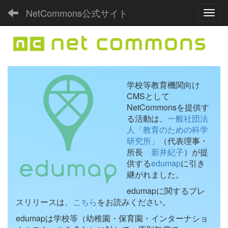
NetCommons公式サイト
Toggl
学校等教育機関向け
CMSとして
NetCommonsを提供す
る活動は、
一般社団法
人「教育のための科学
研究所」
（代表理事・
所長
新井紀子
）が提
供する
edumap
に引き
継がれました。
edumapに関するプレ
スリリースは、
こちら
をお読みください。
edumapは学校等（幼稚園・保育園・インターナショ