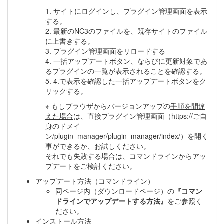
1. サイトにログインし、プラグイン管理画面を表示
する。
2. 最新のNC3のファイルを、既存サイトのファイル
に上書きする。
3. プラグイン管理画面をリロードする
4. 一括アップデートボタン、ならびに更新対象であ
るプラグインの一覧が表示されることを確認する。
5. 4.で表示を確認した一括アップデートボタンをク
リックする。
※ もしブラウザからバージョンアップの
手順を間違
えた場合
は、直接プラグイン管理画面（https://ご自
身のドメイ
ン/plugin_manager/plugin_manager/index/）を開く
事ができるか、お試しください。
それでも失敗する場合は、コマンドラインからアッ
プデートをご検討ください。
アップデート方法（コマンドライン）
同ページ内（ダウンロードページ）の
『コマン
ドラインでアップデートする方法』
をご参照く
ださい。
インストール方法