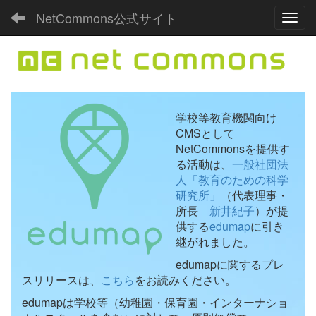
NetCommons公式サイト
Toggl
学校等教育機関向け
CMSとして
NetCommonsを提供す
る活動は、
一般社団法
人「教育のための科学
研究所」
（代表理事・
所長
新井紀子
）が提
供する
edumap
に引き
継がれました。
edumapに関するプレ
スリリースは、
こちら
をお読みください。
edumapは学校等（幼稚園・保育園・インターナショ