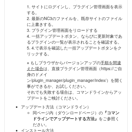
1. サイトにログインし、プラグイン管理画面を表示
する。
2. 最新のNC3のファイルを、既存サイトのファイル
に上書きする。
3. プラグイン管理画面をリロードする
4. 一括アップデートボタン、ならびに更新対象であ
るプラグインの一覧が表示されることを確認する。
5. 4.で表示を確認した一括アップデートボタンをク
リックする。
※ もしブラウザからバージョンアップの
手順を間違
えた場合
は、直接プラグイン管理画面（https://ご自
身のドメイ
ン/plugin_manager/plugin_manager/index/）を開く
事ができるか、お試しください。
それでも失敗する場合は、コマンドラインからアッ
プデートをご検討ください。
アップデート方法（コマンドライン）
同ページ内（ダウンロードページ）の
『コマン
ドラインでアップデートする方法』
をご参照く
ださい。
インストール方法