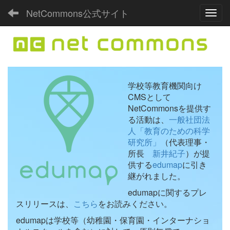
NetCommons公式サイト
Toggl
学校等教育機関向け
CMSとして
NetCommonsを提供す
る活動は、
一般社団法
人「教育のための科学
研究所」
（代表理事・
所長
新井紀子
）が提
供する
edumap
に引き
継がれました。
edumapに関するプレ
スリリースは、
こちら
をお読みください。
edumapは学校等（幼稚園・保育園・インターナショ